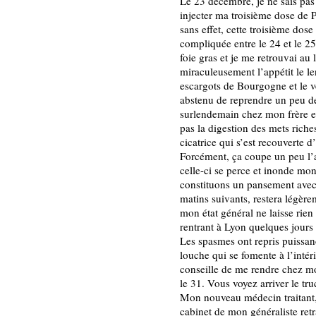
Le 23 décembre, je ne sais pas
injecter ma troisième dose de P
sans effet, cette troisième dos
compliquée entre le 24 et le 
foie gras et je me retrouvai au 
miraculeusement l’appétit le l
escargots de Bourgogne et le v
abstenu de reprendre un peu de
surlendemain chez mon frère et 
pas la digestion des mets rich
cicatrice qui s’est recouverte 
Forcément, ça coupe un peu l’ap
celle-ci se perce et inonde mo
constituons un pansement avec 
matins suivants, restera légère
mon état général ne laisse ri
rentrant à Lyon quelques jours
Les spasmes ont repris puissa
louche qui se fomente à l’intéri
conseille de me rendre chez m
le 31. Vous voyez arriver le tru
Mon nouveau médecin traitant, 
cabinet de mon généraliste retra