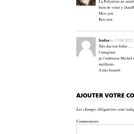
La Polynésie ne serait
bien de venir y chauff
Miss you
Kiss you
fanfan
le 13.04.2022
Très dur ton billet ….
l’imaginer .
je t’embrasse Michel 
meilleurs.
A très bientôt
AJOUTER VOTRE C
Les champs obligatoires sont indi
Commentaire