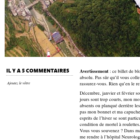
Avertissement
IL Y A 5 COMMENTAIRES
: ce billet de b
absolu. Pas sûr qu’il vous col
Ajoutez le vôtre
rassurez-vous. Rien qu’en le r
Décembre, janvier et février s
jours sont trop courts, mon mor
absents ou planqué derrière les 
pas mon bonnet et ma capuche.
esprits de l’hiver se sont par
condition de mortel à roulettes
Vous vous souvenez ? Dans ma d
me rendre à l’hôpital Neurolo