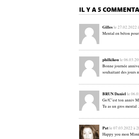
IL Y A 5 COMMENTA
Gilles
le 27.02.2022 
Mental en béton pour
philkikou
le 06.03.2
Bonne journée annivers
souhaitant des jours m
BRUN Daniel
le 06.
Go!C’est ton anniv Mi
Tu as un gros mental 
Pat
le 07.03.2022 à 
Happy you mon Mimi