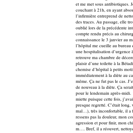
et me met sous antibiotiques. J
couchant à 21h, en ayant abso
l’infirmière entreprend de nettoy
des traces. Au passage, elle tr
oublié lors de la précédente in
compte rendu précis au chirurg
connaissance le 3 janvier au m
l’hôpital me cueille au bureau
une hospitalisation d’urgence 
retrouve ma chambre de décemb
plaisir d’une toilette à la Béta
chemise d’hôpital à petits mot
immédiatement à la diète au cas
même. Ça ne fut pas le cas. J’e
de nouveau à la diète. Ça sera
pour le lendemain après-midi. 
miette puisque cette fois, j’ava
presque regretté. C’était long, 
mal…), très inconfortable, il a 
ressens pas la douleur, mon cor
agression et pour finir, mon c
m…. Bref, il a réouvert, nettoyé