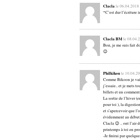
Clacla
le 06.04.2018
*C’est dur l’écriture 
Clacla BM
le 08.04.
Bon, je me suis fait 
😉
Philkikou
le 10.04.2
Comme Bikoon je vais
j’essaie.. et je mets t
billets et un comment
La sortie de l’hiver (
pour toi ), la digestio
et s’apercevoir que l’
évidemment au début 
Clacla 😉 .. ont l’air 
printemps à toi en prof
-Je finirai par quelque