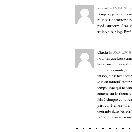
muriel
le 05.04.2018
Bonjour, je ne vous ai
billets. Continuez à n
pieds sur terre. Arnau
utile votre blog. Bref
Clacla
le 06.04.2018
Pour tes quelques ami
bouc, merci de continu
Et pour tes ami(e)s non
raison, c’est beaucoup
sois en fauteuil pour r
temps libre qui te sem
couche sur le thème « 
fais à chaque comment
particulièrement bien
courante dans tes écrit
Je t’embrasse et tu m