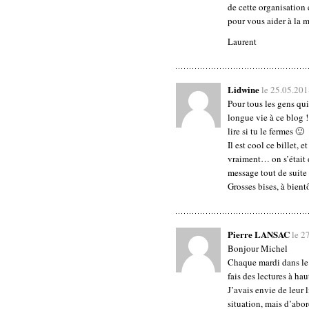
de cette organisation
pour vous aider à la m
Laurent
Lidwine
le 25.05.20
Pour tous les gens qu
longue vie à ce blog !
lire si tu le fermes 🙂
Il est cool ce billet, 
vraiment… on s’était d
message tout de suite 
Grosses bises, à bient
Pierre LANSAC
le 2
Bonjour Michel
Chaque mardi dans le c
fais des lectures à h
J’avais envie de leur l
situation, mais d’abor