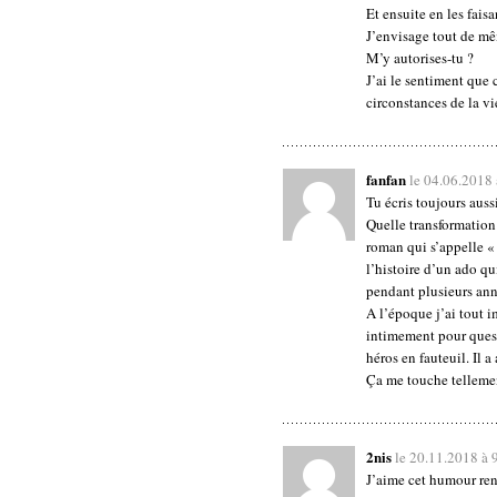
Et ensuite en les faisa
J’envisage tout de m
M’y autorises-tu ?
J’ai le sentiment que 
circonstances de la vi
fanfan
le 04.06.2018
Tu écris toujours auss
Quelle transformation 
roman qui s’appelle «
l’histoire d’un ado qu
pendant plusieurs anné
A l’époque j’ai tout 
intimement pour quest
héros en fauteuil. Il a
Ça me touche tellement
2nis
le 20.11.2018 à 
J’aime cet humour renv