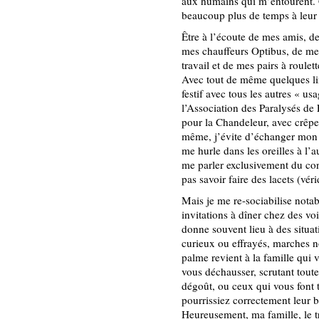
aux humains qui m’entourent. C’
beaucoup plus de temps à leur 
Être à l’écoute de mes amis, d
mes chauffeurs Optibus, de me
travail et de mes pairs à roulet
Avec tout de même quelques limi
festif avec tous les autres « us
l’Association des Paralysés de
pour la Chandeleur, avec crêpe
même, j’évite d’échanger mon 
me hurle dans les oreilles à l’a
me parler exclusivement du co
pas savoir faire des lacets (vé
Mais je me re-sociabilise nota
invitations à dîner chez des v
donne souvent lieu à des situat
curieux ou effrayés, marches 
palme revient à la famille qui 
vous déchausser, scrutant tout
dégoût, ou ceux qui vous font 
pourrissiez correctement leur 
Heureusement, ma famille, le tr