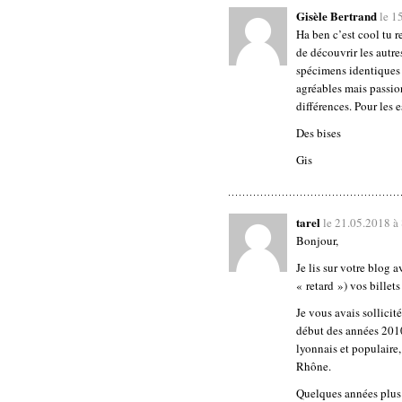
Gisèle Bertrand
le 1
Ha ben c’est cool tu r
de découvrir les autre
spécimens identiques 
agréables mais passion
différences. Pour les 
Des bises
Gis
tarel
le 21.05.2018 à
Bonjour,
Je lis sur votre blog 
« retard ») vos billet
Je vous avais sollicit
début des années 2010
lyonnais et populaire,
Rhône.
Quelques années plus 