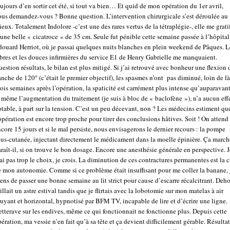
ujours d’en sortir cet été, si tout va bien… Et quid de mon opération du 1er avril,
ous demandez-vous ? Bonne question. L’intervention chirurgicale s’est déroulée au
eux. Totalement Indolore -c’est une des rares vertus de la tétraplégie-, elle me grati
une belle « cicatroce » de 35 cm. Seule fut pénible cette semaine passée à l’hôpital
douard Herriot, où je passai quelques nuits blanches en plein weekend de Pâques. L
bres et les douces infirmières du service E1 de Henry Gabrielle me manquaient.
estion résultats, le bilan est plus mitigé. Si j’ai retrouvé avec bonheur une flexion 
nche de 120° (c’était le premier objectif), les spasmes n’ont pas diminué, loin de là
ois semaines après l’opération, la spaticité est carrément plus intense qu’auparavan
 même l’augmentation du traitement (je suis à bloc de « baclofène »), n’a aucun eff
table, à part sur la tension. C’est un peu décevant, non ? Les médecins estiment qu
opération est encore trop proche pour tirer des conclusions hâtives. Soit ! On attend
core 15 jours et si le mal persiste, nous envisagerons le dernier recours : la pompe
us-cutanée, injectant directement le médicament dans la moelle épinière. Ça march
raît-il, si on trouve le bon dosage. Encore une anesthésie générale en perspective. J
ai pas trop le choix, je crois. La diminution de ces contractures permanentes est la c
e mon autonomie. Comme si ce problème était insuffisant pour me coller la banane, 
ens de passer une bonne semaine au lit strict pour cause d’escarre récalcitrant. Deho
illait un astre estival tandis que je flirtais avec la lobotomie sur mon matelas à air
uyant et horizontal, hypnotisé par BFM TV, incapable de lire et d’écrire une ligne.
tterave sur les endives, même ce qui fonctionnait ne fonctionne plus. Depuis cette
ération, ma vessie n’en fait qu’à sa tête et ça devient difficilement gérable. Résultat