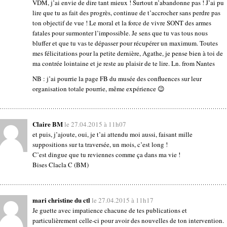
VDM, j’ai envie de dire tant mieux ! Surtout n’abandonne pas ! J’ai pu
lire que tu as fait des progrès, continue de t’accrocher sans perdre pas
ton objectif de vue ! Le moral et la force de vivre SONT des armes
fatales pour surmonter l’impossible. Je sens que tu vas tous nous
bluffer et que tu vas te dépasser pour récupérer un maximum. Toutes
mes félicitations pour la petite dernière, Agathe, je pense bien à toi de
ma contrée lointaine et je reste au plaisir de te lire. Ln. from Nantes
NB : j’ai pourrie la page FB du musée des confluences sur leur
organisation totale pourrie, même expérience 😉
Claire BM
le 27.04.2015 à 11h07
et puis, j’ajoute, oui, je t’ai attendu moi aussi, faisant mille
suppositions sur ta traversée, un mois, c’est long !
C’est dingue que tu reviennes comme ça dans ma vie !
Bises Clacla C (BM)
mari christine du ctl
le 27.04.2015 à 11h17
Je guette avec impatience chacune de tes publications et
particulièrement celle-ci pour avoir des nouvelles de ton intervention.