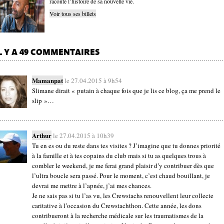
raconte l’histoire de sa nouvelle vie.
Voir tous ses billets
L Y A 49 COMMENTAIRES
Mamanpat
le 27.04.2015 à 9h54
Slimane dirait « putain à chaque fois que je lis ce blog, ça me prend le
slip »…
Arthur
le 27.04.2015 à 10h39
Tu en es ou du reste dans tes visites ? J’imagine que tu donnes priorité
à la famille et à tes copains du club mais si tu as quelques trous à
combler le weekend, je me ferai grand plaisir d’y contribuer dès que
l’ultra boucle sera passé. Pour le moment, c’est chaud bouillant, je
devrai me mettre à l’apnée, j’ai mes chances.
Je ne sais pas si tu l’as vu, les Crewstachs renouvellent leur collecte
caritative à l’occasion du Crewstachthon. Cette année, les dons
contribueront à la recherche médicale sur les traumatismes de la