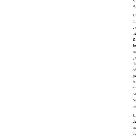
Ag
Du
Ga
ca
hé
R
Je
me
gr
de
p
jo
la
et
b
Se
mo
Un
de
me
ac