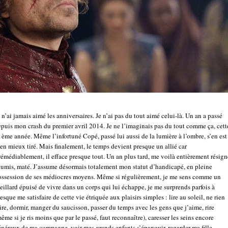
 n’ai jamais aimé les anniversaires. Je n’ai pas du tout aimé celui-là. Un an a passé
puis mon crash du premier avril 2014. Je ne l’imaginais pas du tout comme ça, cett
ème année. Même l’infortuné Copé, passé lui aussi de la lumière à l’ombre, s’en est
en mieux tiré. Mais finalement, le temps devient presque un allié car
rémédiablement, il efface presque tout. Un an plus tard, me voilà entièrement résign
oumis, maté. J’assume désormais totalement mon statut d’handicapé, en pleine
ossession de ses médiocres moyens. Même si régulièrement, je me sens comme un
eillard épuisé de vivre dans un corps qui lui échappe, je me surprends parfois à
esque me satisfaire de cette vie étriquée aux plaisirs simples : lire au soleil, ne rien
ire, dormir, manger du saucisson, passer du temps avec les gens que j’aime, rire
ême si je ris moins que par le passé, faut reconnaître), caresser les seins encore
néreux de ma compagne, voir mes grands enfants s’épanouir, regarder ma fille