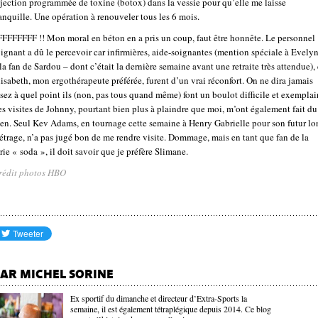
jection programmée de toxine (botox) dans la vessie pour qu’elle me laisse
anquille. Une opération à renouveler tous les 6 mois.
FFFFFFFF !! Mon moral en béton en a pris un coup, faut être honnête. Le personnel
ignant a dû le percevoir car infirmières, aide-soignantes (mention spéciale à Evely
la fan de Sardou – dont c’était la dernière semaine avant une retraite très attendue), 
isabeth, mon ergothérapeute préférée, furent d’un vrai réconfort. On ne dira jamais
sez à quel point ils (non, pas tous quand même) font un boulot difficile et exemplai
s visites de Johnny, pourtant bien plus à plaindre que moi, m’ont également fait du
ien. Seul Kev Adams, en tournage cette semaine à Henry Gabrielle pour son futur lo
trage, n’a pas jugé bon de me rendre visite. Dommage, mais en tant que fan de la
rie « soda », il doit savoir que je préfère Slimane.
rédit photos HBO
AR MICHEL SORINE
Ex sportif du dimanche et directeur d’Extra-Sports la
semaine, il est également tétraplégique depuis 2014. Ce blog