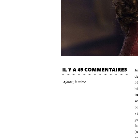
IL Y A 49 COMMENTAIRES
Je
de
Ajoutez le vôtre
51
bi
ir
s
p
vi
pr
fa
(m
gé