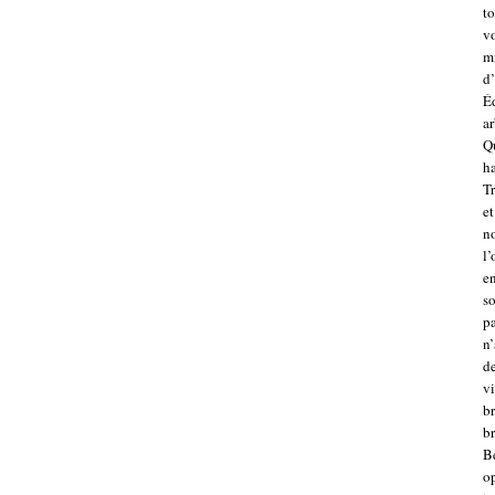
to
v
mi
d’
É
ar
Qu
ha
Tr
et
no
l’
en
so
pa
n’
d
vi
br
br
Be
op