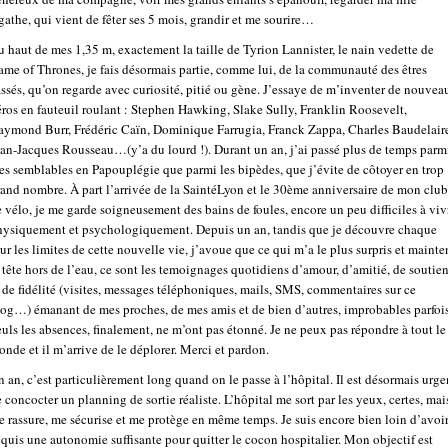
athe, qui vient de fêter ses 5 mois, grandir et me sourire…
 haut de mes 1,35 m, exactement la taille de Tyrion Lannister, le nain vedette de
me of Thrones, je fais désormais partie, comme lui, de la communauté des êtres
ssés, qu’on regarde avec curiosité, pitié ou gène. J’essaye de m’inventer de nouvea
ros en fauteuil roulant : Stephen Hawking, Slake Sully, Franklin Roosevelt,
aymond Burr, Frédéric Caïn, Dominique Farrugia, Franck Zappa, Charles Baudelair
an-Jacques Rousseau…(y’a du lourd !). Durant un an, j’ai passé plus de temps parm
s semblables en Papouplégie que parmi les bipèdes, que j’évite de côtoyer en trop
and nombre. À part l’arrivée de la SaintéLyon et le 30ème anniversaire de mon club
 vélo, je me garde soigneusement des bains de foules, encore un peu difficiles à viv
hysiquement et psychologiquement. Depuis un an, tandis que je découvre chaque
ur les limites de cette nouvelle vie, j’avoue que ce qui m’a le plus surpris et maint
 tête hors de l’eau, ce sont les temoignages quotidiens d’amour, d’amitié, de soutie
 de fidélité (visites, messages téléphoniques, mails, SMS, commentaires sur ce
log…) émanant de mes proches, de mes amis et de bien d’autres, improbables parfois
uls les absences, finalement, ne m’ont pas étonné. Je ne peux pas répondre à tout le
nde et il m’arrive de le déplorer. Merci et pardon.
 an, c’est particulièrement long quand on le passe à l’hôpital. Il est désormais urge
 concocter un planning de sortie réaliste. L’hôpital me sort par les yeux, certes, mai
 rassure, me sécurise et me protège en même temps. Je suis encore bien loin d’avoi
quis une autonomie suffisante pour quitter le cocon hospitalier. Mon objectif est