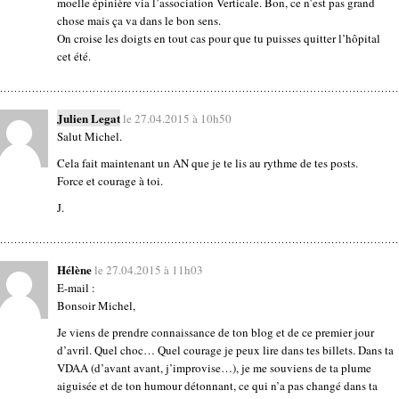
moelle épinière via l’association Verticale. Bon, ce n’est pas grand
chose mais ça va dans le bon sens.
On croise les doigts en tout cas pour que tu puisses quitter l’hôpital
cet été.
Julien Legat
le 27.04.2015 à 10h50
Salut Michel.
Cela fait maintenant un AN que je te lis au rythme de tes posts.
Force et courage à toi.
J.
Hélène
le 27.04.2015 à 11h03
E-mail :
Bonsoir Michel,
Je viens de prendre connaissance de ton blog et de ce premier jour
d’avril. Quel choc… Quel courage je peux lire dans tes billets. Dans ta
VDAA (d’avant avant, j’improvise…), je me souviens de ta plume
aiguisée et de ton humour détonnant, ce qui n’a pas changé dans ta