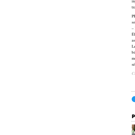
in
tr
P
so
– 
Él
as
Le
b
mé
sé
C
P