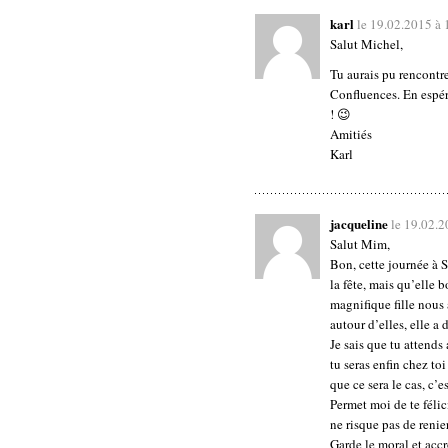
karl
le 19.02.2015 à
Salut Michel,
Tu aurais pu rencontre
Confluences. En espér
! 😉
Amitiés
Karl
jacqueline
le 19.02.
Salut Mim,
Bon, cette journée à S
la fête, mais qu’elle 
magnifique fille nous 
autour d’elles, elle a 
Je sais que tu attends
tu seras enfin chez to
que ce sera le cas, c’e
Permet moi de te félicit
ne risque pas de renie
Garde le moral et accro