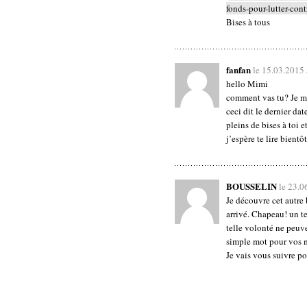
fonds-pour-lutter-cont
Bises à tous
fanfan
le 15.03.2015
hello Mimi
comment vas tu? Je m’
ceci dit le dernier dat
pleins de bises à toi e
j’espère te lire bientôt
BOUSSELIN
le 23.0
Je découvre cet autre 
arrivé. Chapeau! un te
telle volonté ne peuve
simple mot pour vos m
Je vais vous suivre po