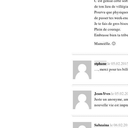
C’est génial cette sor
de ton lieu de villégia
Pourvu que physiqueme
de passer tes week-en
Je te fais de gros biso
Plein de courage.
Embrasse bien ta trib
Mamoëlle. 🙂
stphane
le 05.02.201
…, merci pour tes bil
Jean-Yves
le 05.02.2
Juste un anonyme, amic
nouvelle vie est impr
Sabzaina
le 06.02.2