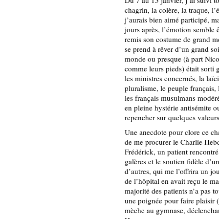
Du 7 au 15 janvier, j’ai suivi 
chagrin, la colère, la traque, 
j’aurais bien aimé participé, ma
jours après, l’émotion semble 
remis son costume de grand méc
se prend à rêver d’un grand s
monde ou presque (à part Nico,
comme leurs pieds) était sorti
les ministres concernés, la laïci
pluralisme, le peuple français, 
les français musulmans modéré
en pleine hystérie antisémite ou
repencher sur quelques valeurs 
Une anecdote pour clore ce cha
de me procurer le Charlie Heb
Frédérick, un patient rencontré
galères et le soutien fidèle d’u
d’autres, qui me l’offrira un jou
de l’hôpital en avait reçu le 
majorité des patients n’a pas to
une poignée pour faire plaisir 
mèche au gymnase, déclenchant