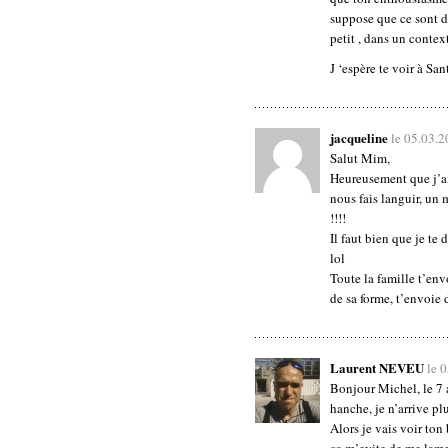
suppose que ce sont de
petit , dans un conte
J ‘espère te voir à Sa
jacqueline
le 05.03.
Salut Mim,
Heureusement que j’ai
nous fais languir, un 
!!!!
Il faut bien que je te 
lol
Toute la famille t’en
de sa forme, t’envoie 
Laurent NEVEU
le 
Bonjour Michel, le 7 a
hanche, je n’arrive plu
Alors je vais voir ton