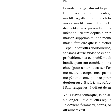
H.
Période étrange, durant laquell
l’impression, sinon de reculer,
ma fille Agathe, dont nous fêt
ans de ma fille aînée. Toutes l
des petits trucs qui rendent la
infection urinaire depuis hier,
maison supprimé tout de même),
mais il faut dire que la diététic
– épaule toujours douloureuse, 
spasmes d’une violence exponen
probablement à ce problème d
handicapant (un comble pour u
choc (pour tenter de casser l’
me mettre le corps sous spasme
me gênant même pour respirer, 
douloureuse. Bref, je me réfug
HCL, lesquelles, à défaut de m
Vous l’avez remarqué, le délai 
s’allonger. J’ai d’ailleurs re
Je deviens flemmard, certes, ou 
qu’auparavant.