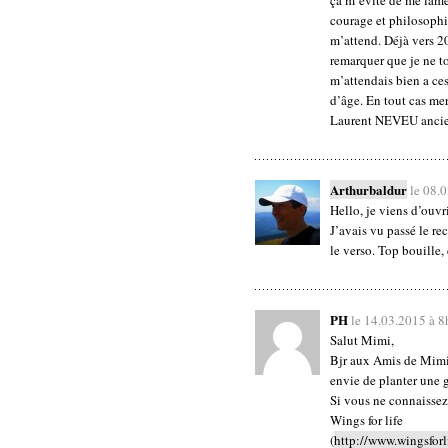
ça m’evite de me lame
courage et philosophi
m’attend. Déjà vers 
remarquer que je ne to
m’attendais bien a ce
d’âge. En tout cas mer
Laurent NEVEU ancie
Arthurbaldur
le 08.
Hello, je viens d’ouvr
J’avais vu passé le r
le verso. Top bouille,
PH
le 14.03.2015 à 
Salut Mimi,
Bjr aux Amis de Mimi 
envie de planter une g
Si vous ne connaissez 
Wings for life
(
http://www.wingsforl