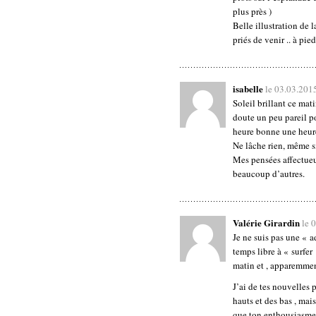
plus près )
Belle illustration de 
priés de venir .. à pied
isabelle
le 03.03.201
Soleil brillant ce mat
doute un peu pareil p
heure bonne une heur
Ne lâche rien, même si
Mes pensées affectueu
beaucoup d’autres.
Valérie Girardin
le 
Je ne suis pas une « a
temps libre à « surfer
matin et , apparemmen
J’ai de tes nouvelles pa
hauts et des bas , mais
que ton enthousiasme e