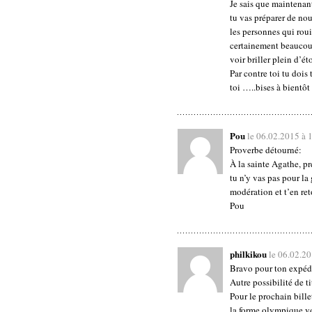
Je sais que maintenan
tu vas préparer de nou
les personnes qui rou
certainement beaucoup
voir briller plein d’é
Par contre toi tu dois
toi …..bises à bientôt
Pou
le 06.02.2015 à 
Proverbe détourné:
À la sainte Agathe, pr
tu n’y vas pas pour la
modération et t’en re
Pou
philkikou
le 06.02.2
Bravo pour ton expéd
Autre possibilité de ti
Pour le prochain billet
la forme olympique v