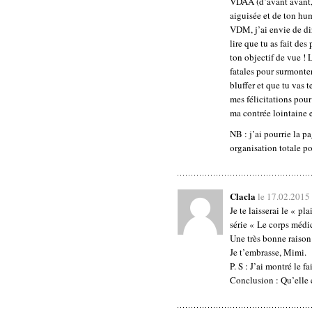
VDAA (d’avant avant,
aiguisée et de ton hu
VDM, j’ai envie de di
lire que tu as fait de
ton objectif de vue ! 
fatales pour surmonter
bluffer et que tu vas
mes félicitations pour
ma contrée lointaine et
NB : j’ai pourrie la 
organisation totale p
Clacla
le 17.02.2015
Je te laisserai le « pl
série « Le corps médic
Une très bonne raison 
Je t’embrasse, Mimi.
P. S : J’ai montré le fa
Conclusion : Qu’elle e