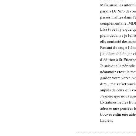
Mais aussi les intermi
parfois De Niro dévoré
passés maîtres dans l
complémentaire, MDPH)
Lisa (vue il y a quelq
plein dedans ; je lui 
elle contacté des asso
Passant du coq à l’âne
j’ai décroché fin janv
d’édition à St-Etienne
Je sais que la période
néanmoins tout le mei
gardez votre verve, vo
dire…mais c’set sincè
auprès de ceux qui vo
J’espère que nous aur
Extra(mes heures libre
adresse mes pensées le
trouver enfin une autr
Laurent