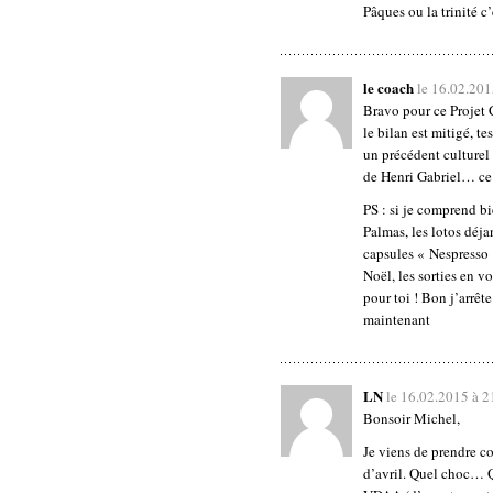
Pâques ou la trinité c’
le coach
le 16.02.20
Bravo pour ce Projet 
le bilan est mitigé, t
un précédent culturel 
de Henri Gabriel… ce 
PS : si je comprend bi
Palmas, les lotos déjan
capsules « Nespresso 
Noël, les sorties en v
pour toi ! Bon j’arrêt
maintenant
LN
le 16.02.2015 à 
Bonsoir Michel,
Je viens de prendre c
d’avril. Quel choc… Qu