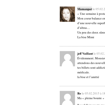
Mamanpat
le 05.02.
« Une semaine à poste
Mon coeur balance entr
d’une nouvelle superbe
d’ultras…
Un peu des deux sûre
La bise Mimi
jeff Vaillant
le 05.02
Évidemment. Monsieur
attendons des nouvell
tes billets sont addict
médicale.
la bise et l’amitié
Ro
le 05.02.2015 à 1
Ma « pleine bourre »