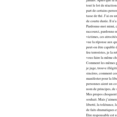
jamais. Après que la f
tout le lot de réactio
part de certains pers
tasse de thé. J’ai eu 
de courte durée. Il n’
Pardonne-moi mimi, ce
raccourci, pardonne-
victimes, ces atrocit
vue la réponse aux q
peut-on être capable d
feu terroristes, je l
vous faire la même c
Comment les mêmes pe
je juge, trouve illégi
sincères, comment ces 
manifester pour la lib
personnes aient un c
nom de principes, de 
Mes propos choquent? 
souhait. Mais j’aimer
liberté, la tolérance,
de faits dramatiques e
Etre responsable est 