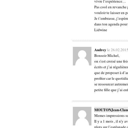
vivre l’expérience…
Pas cool en revanche 
vouloir te laisser en 
Je t’embrasse, j’espè
dans ton agenda pour p
Lidwine
Audrey
le 26.02.201
Bonsoir Michel,
on s’est croisé une foi
écrits et j’ai réguliè
que de proposer à d’a
profiter car le quoti
se ressourcer autreme
petite fille que j’ai e
MOUTONJean-Clau
Memes impressions sur
Il y a 1 mois , il n’y
plots sur l’esplanade