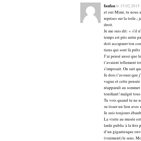
fanfan
le 15.02.2015
et oui Mimi, tu nous a
reprises sur la toile.;
droit.
Je me suis dit: « s’il 
temps est pris autre 
doit accaparer ton coe
tiens qui sont là prêts
J’ai pensé aussi que 
t’avaient tellement t
s’imposait. On sait que
Je dois t’avouer que j
vague et cette pensée 
réapparaît au sommet d
tonifiant! malgré tous
Tu vois quand tu ne n
su tisser un lien avec
Je suis toujours ébaub
La visite au musée est
larde public à la fois
d’un gigantesque ouvr
(vraiment) le sens. Mo