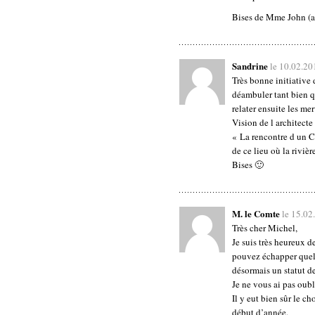
Bises de Mme John (av
Sandrine
le 10.02.20
Très bonne initiative 
déambuler tant bien q
relater ensuite les mer
Vision de l architecte
« La rencontre d un C
de ce lieu où la rivièr
Bises 🙂
M. le Comte
le 15.02
Très cher Michel,
Je suis très heureux d
pouvez échapper quel
désormais un statut d
Je ne vous ai pas oub
Il y eut bien sûr le ch
début d’année.