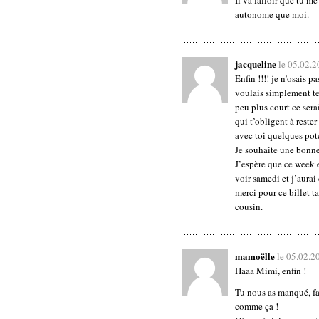
Il va falloir que tu m
autonome que moi.
jacqueline
le 05.02.
Enfin !!!! je n’osais 
voulais simplement te f
peu plus court ce sera
qui t’obligent à rester
avec toi quelques pote
Je souhaite une bonne 
J’espère que ce week 
voir samedi et j’aurai
merci pour ce billet t
cousin.
mamoëlle
le 05.02.2
Haaa Mimi, enfin !
Tu nous as manqué, fa
comme ça !