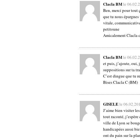
Clacla BM
le 06.02.
Ben, merci pour tout ç
que tu nous épargnes 
vitale, communicative, 
petitoune
Amicalement Clacla cr
Clacla BM
le 06.02.
et puis, j’ajoute, oui,
suppositions sur ta tr
C’est dingue que tu r
Bises Clacla C (BM)
GISELE
le 06.02.20
J’aime bien visiter les
tout raconté, j’espère 
ville de Lyon se boug
handicapées aussi bien
ont du pain sur la p