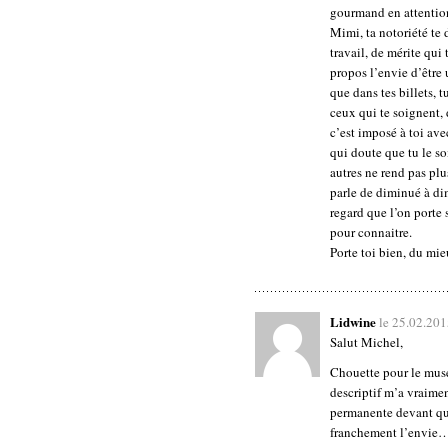
gourmand en attention
Mimi, ta notoriété te d
travail, de mérite qui 
propos l’envie d’être 
que dans tes billets, t
ceux qui te soignent, 
c’est imposé à toi ave
qui doute que tu le s
autres ne rend pas plu
parle de diminué à di
regard que l’on porte 
pour connaitre.
Porte toi bien, du mi
Lidwine
le 25.02.201
Salut Michel,
Chouette pour le musé
descriptif m’a vraimen
permanente devant qua
franchement l’envie… 