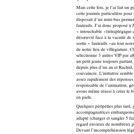
Mais cette fois, je l’ai fait un 
cette journée particulière pour 
disposait d’un mini-bus perme
fauteuils. J’ai donc proposé à
« intouchable »(tétraplégique 
désœuvré face à la vacuité de s
sortie « fauteuils »au tout no
de notre lieu de villégiature. C
sélectionne 3 autres VIP par aff
un petit jeune toujours partant,
depuis plus d’un an et Rachid, 
convaincre. L’initiative sembl
assez rapidement des réponses 
responsable de l’animation, gèr
avons même réussi à créer le b
en parle.
Quelques péripéties plus tard, 
accompagnatrices embarquons à
adapté (charger et sangler 5 fau
regard envieux de nombreux pat
Devant l’incompréhension légit